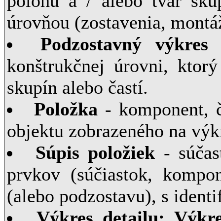
polohu a / alebo tvar sku
úrovňou (zostavenia, montá
Podzostavný výkres
-
konštrukčnej úrovni, ktor
skupín alebo častí.
Položka
- komponent, č
objektu zobrazeného na výk
Súpis položiek
- súčas
prvkov (súčiastok, kompon
(alebo podzostavu), s ident
Výkres detailu; Výkr