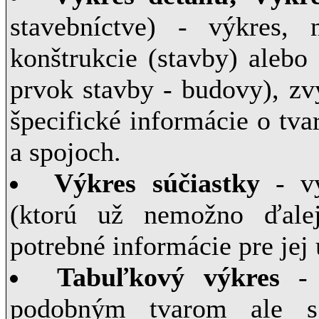
stavebníctve) - výkres,
konštrukcie (stavby) aleb
prvok stavby - budovy), zv
špecifické informácie o tva
a spojoch.
Výkres súčiastky
- vý
(ktorú už nemožno ďalej
potrebné informácie pre jej 
Tabuľkový výkres
- 
podobným tvarom ale s r