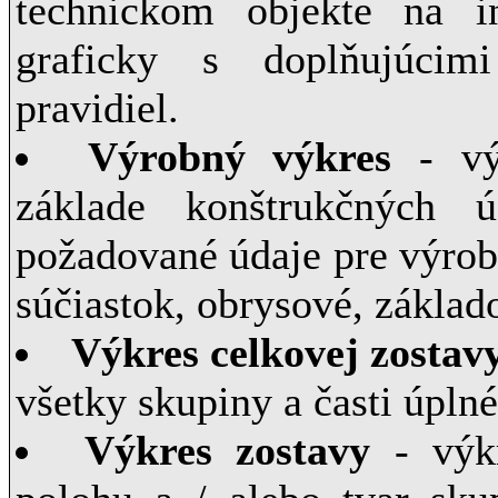
technickom objekte na i
graficky s doplňujúcim
pravidiel.
Výrobný výkres
- vý
základe konštrukčných ú
požadované údaje pre výrob
súčiastok, obrysové, základo
Výkres celkovej zostav
všetky skupiny a časti úpln
Výkres zostavy
- výkr